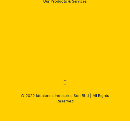
Our Products & Services
Pharmaceutical Printing
Food Packaging Printing
Consumer's Product Packaging
Cosmetic Box Printing
Books Printing
Paper Bag Printing
© 2022 Idealprins Industries Sdn Bhd | All Rights
Reserved