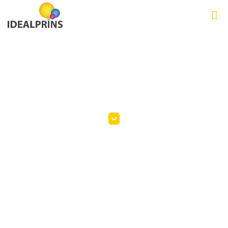
We provide
a wide range of
services