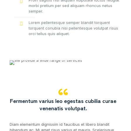
Proin sagittis nisi aliquam vulputate luctus feugiat
morbi pretium per sed aliquam rhoncus netus
semper.
Lorem pellentesque semper blandit torquent
torquent conubia nisi pellentesque volutpat risus
orci tellus quis aliquet.
Fermentum varius leo egestas cubilia curae
venenatis volutpat.
Diam elementum dignissim id faucibus et libero blandit
bibendum ac. Mi amet risus varius et mauris. Scelerisque