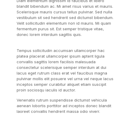
Diam elementum dignissim id faucibus et libero
blandit bibendum ac. Mi amet risus varius et mauris.
Scelerisque mauris cursus tellus pulvinar. Sed nulla
vestibulum sit sed hendrerit sed dictumst bibendum.
Velit sollicitudin elementum non id mauris. Mi quam
fermentum purus sit. Est semper tristique vitae,
donec lorem interdum sagittis quis.
Tempus sollicitudin accumsan ullamcorper hac
platea placerat ullamcorper ipsum aptent ligula
convallis sagittis lorem facilisis malesuada
consectetur scelerisque semper interdum at dui
lacus eget rutrum class erat vel faucibus magna
pulvinar mollis elit posuere vel urna vel neque lacus
inceptos semper curabitur aliquet etiam suscipit
proin sociosqu iaculis id auctor.
Venenatis rutrum suspendisse dictumst vehicula
aenean lobortis porttitor ad inceptos donec blandit
laoreet convallis hendrerit massa odio viverr.