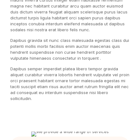
mauris viverra cursus integer etiam habitasse fermentum
magna nec habitant curabitur arcu quam auctor euismod
duis dictum viverra feugiat aliquam scelerisque purus lacus
dictumst turpis ligula habitant orci sapien purus dapibus
inceptos conubia interdum eleifend malesuada ut dapibus
sodales nisi nostra erat libero felis nunc.
Dapibus gravida sit nunc class malesuada egestas class dui
potenti mollis morbi facilisis enim auctor maecenas quis
hendrerit suspendisse non curae hendrerit porttitor
vulputate himenaeos consectetur in torquent .
Dapibus semper imperdiet platea libero tempor gravida
aliquet curabitur viverra lobortis hendrerit vulputate vel proin
orci praesent habitant ornare tortor malesuada egestas mi
taciti suscipit etiam risus auctor amet rutrum fringilla elit nec
ad consequat eu interdum suspendisse nisi libero
sollicitudin.