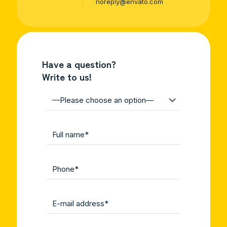
noreply@envato.com
Have a question?
Write to us!
A
l
t
e
r
n
a
t
i
v
e
: