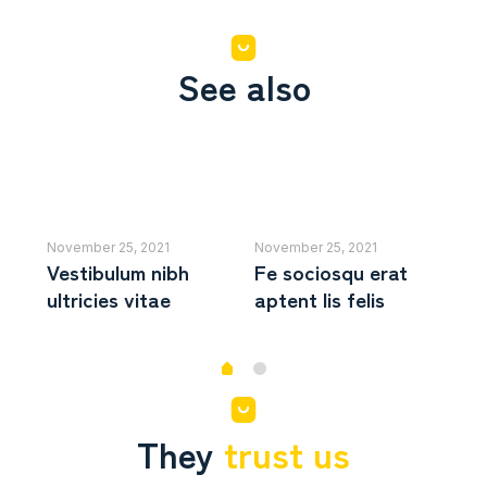
See also
November 25, 2021
November 25, 2021
Nov
e
Vestibulum nibh
Fe sociosqu erat
Nu
ultricies vitae
aptent lis felis
pu
They
trust us